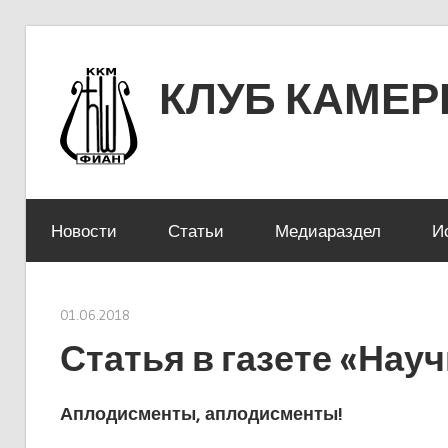
Перейти
к
КЛУБ КАМЕ
содержимому
ЛЕНИНСКИЙ ПРОСПЕКТ 53
Новости
Статьи
Медиараздел
И
01.06.2018
stank
Статья в газете «Нау
Аплодисменты, аплодисменты!