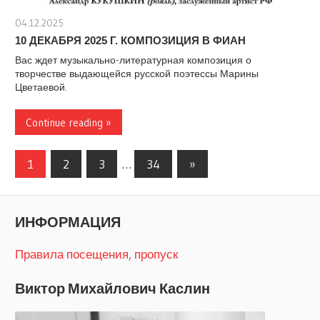
04.12.2025
stank
10 ДЕКАБРЯ 2025 Г. КОМПОЗИЦИЯ В ФИАН
Вас ждет музыкально-литературная композиция о
творчестве выдающейся русской поэтессы Марины
Цветаевой.
Continue reading »
Навигация
Следующие
1
2
3
…
34
»
записи
по
записям
ИНФОРМАЦИЯ
Правила посещения, пропуск
Виктор Михайлович Каслин