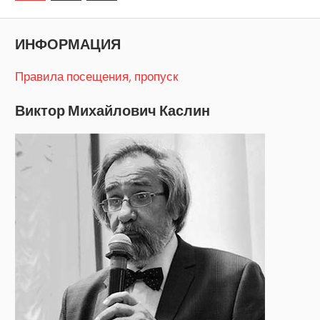
записи
по
записям
ИНФОРМАЦИЯ
Правила посещения, пропуск
Виктор Михайлович Каслин