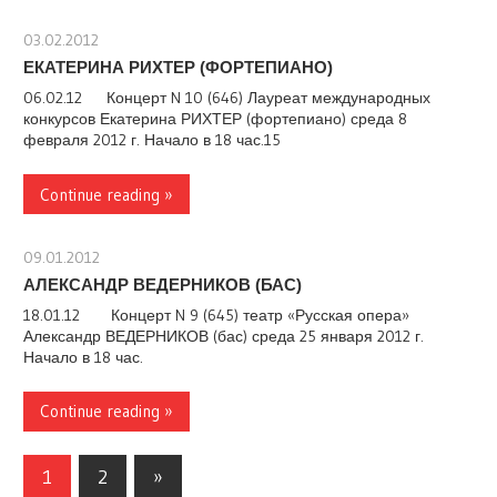
03.02.2012
stank
ЕКАТЕРИНА РИХТЕР (ФОРТЕПИАНО)
06.02.12 Концерт N 10 (646) Лауреат международных
конкурсов Екатерина РИХТЕР (фортепиано) среда 8
февраля 2012 г. Начало в 18 час.15
Continue reading »
09.01.2012
stank
АЛЕКСАНДР ВЕДЕРНИКОВ (БАС)
18.01.12 Концерт N 9 (645) театр «Русская опера»
Александр ВЕДЕРНИКОВ (бас) среда 25 января 2012 г.
Начало в 18 час.
Continue reading »
Навигация
Следующие
1
2
»