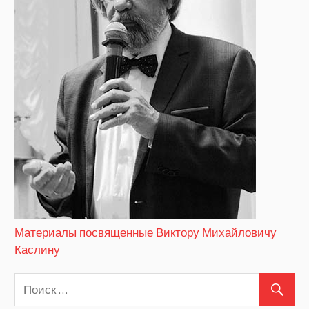
Материалы посвященные Виктору Михайловичу
Каслину