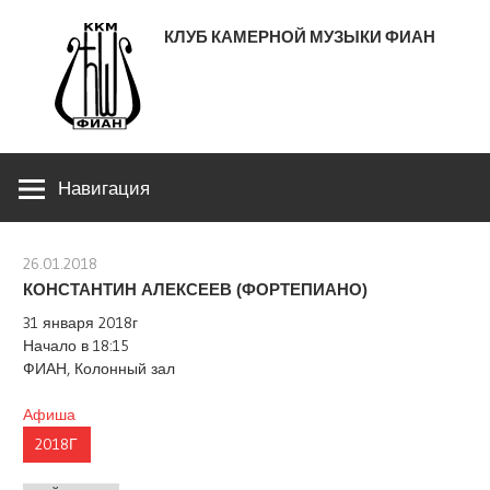
Перейти
КЛУБ КАМЕРНОЙ МУЗЫКИ ФИАН
к
содержимому
ЛЕНИНСКИЙ ПРОСПЕКТ 53
Навигация
26.01.2018
stank
КОНСТАНТИН АЛЕКСЕЕВ (ФОРТЕПИАНО)
31 января 2018г
Начало в 18:15
ФИАН, Колонный зал
Афиша
2018Г