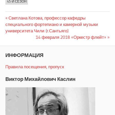
45-Й СЕЗОН
Предыдущая
Навигация
Светлана Котова, профессор кафедры
запись:
специального фортепиано и камерной музыки
по
университета Чили (г.Сантьяго)
Следующая
14 февраля 2018 «Оркестр флейт»
записям
запись:
ИНФОРМАЦИЯ
Правила посещения, пропуск
Виктор Михайлович Каслин