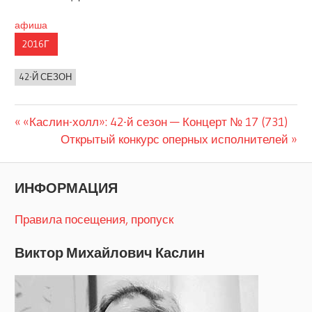
афиша
2016Г
42-Й СЕЗОН
Предыдущая
Навигация
«Каслин-холл»: 42-й сезон — Концерт № 17 (731)
запись:
Следующая
Открытый конкурс оперных исполнителей
по
запись:
записям
ИНФОРМАЦИЯ
Правила посещения, пропуск
Виктор Михайлович Каслин