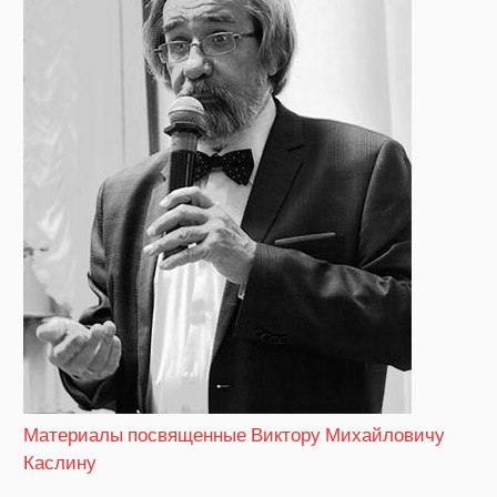
Материалы посвященные Виктору Михайловичу
Каслину