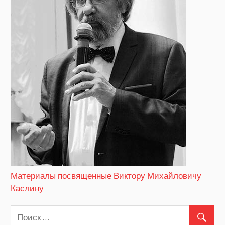
Материалы посвященные Виктору Михайловичу
Каслину