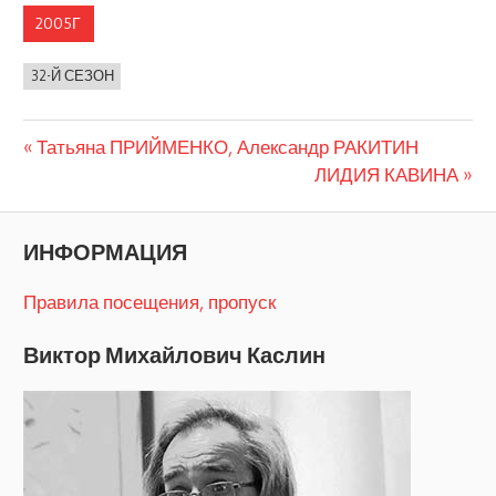
2005Г
32-Й СЕЗОН
Предыдущая
Навигация
Татьяна ПРИЙМЕНКО, Александр РАКИТИН
запись:
Следующая
ЛИДИЯ КАВИНА
по
запись:
записям
ИНФОРМАЦИЯ
Правила посещения, пропуск
Виктор Михайлович Каслин