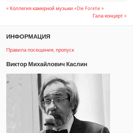
Предыдущая
Навигация
Коллегия камерной музыки «Die Forelle »
запись:
Следующая
Гала-концерт
по
запись:
записям
ИНФОРМАЦИЯ
Правила посещения, пропуск
Виктор Михайлович Каслин