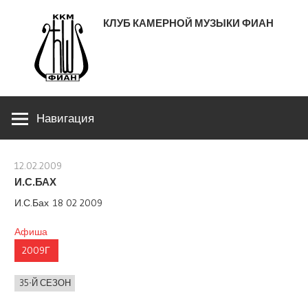
Перейти
КЛУБ КАМЕРНОЙ МУЗЫКИ ФИАН
к
содержимому
ЛЕНИНСКИЙ ПРОСПЕКТ 53
Навигация
12.02.2009
stank
И.С.БАХ
И.С.Бах 18 02 2009
Афиша
2009Г
35-Й СЕЗОН