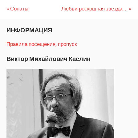
Предыдущая
Следующая
Навигация
Сонаты
Любви роскошная звезда …
запись:
запись:
по
ИНФОРМАЦИЯ
записям
Правила посещения, пропуск
Виктор Михайлович Каслин