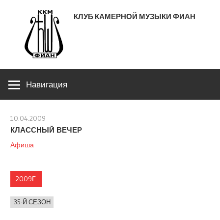
Перейти
КЛУБ КАМЕРНОЙ МУЗЫКИ ФИАН
к
содержимому
ЛЕНИНСКИЙ ПРОСПЕКТ 53
Навигация
10.04.2009
stank
КЛАССНЫЙ ВЕЧЕР
Афиша
2009Г
35-Й СЕЗОН