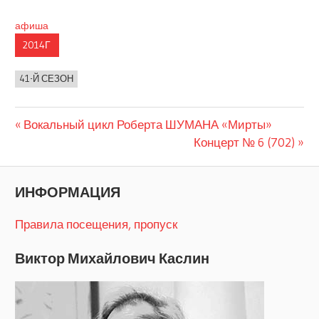
афиша
2014Г
41-Й СЕЗОН
Предыдущая
Навигация
Вокальный цикл Роберта ШУМАНА «Мирты»
запись:
Следующая
Концерт № 6 (702)
по
запись:
записям
ИНФОРМАЦИЯ
Правила посещения, пропуск
Виктор Михайлович Каслин