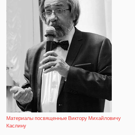
Материалы посвященные Виктору Михайловичу
Каслину