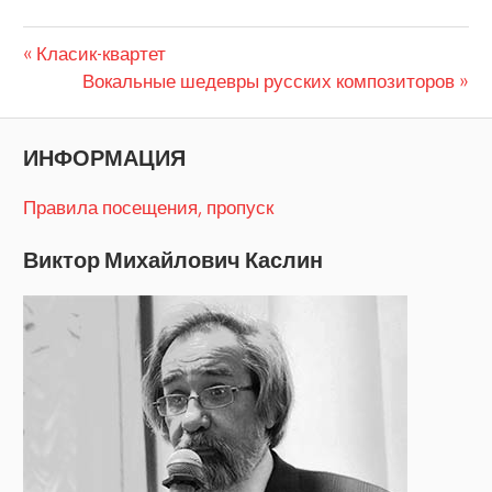
Предыдущая
Навигация
Класик-квартет
запись:
Следующая
Вокальные шедевры русских композиторов
по
запись:
записям
ИНФОРМАЦИЯ
Правила посещения, пропуск
Виктор Михайлович Каслин