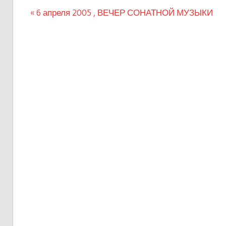
Предыдущая
6 апреля 2005 , ВЕЧЕР СОНАТНОЙ МУЗЫКИ
Навигация
запись:
по
записям