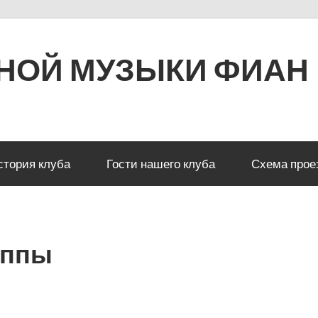
РНОЙ МУЗЫКИ ФИАН
стория клуба
Гости нашего клуба
Схема прое
уппы