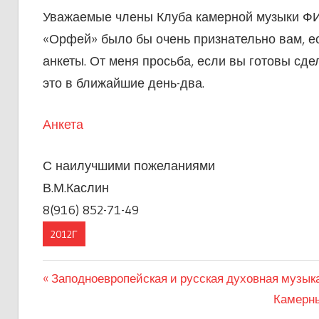
Уважаемые члены Клуба камерной музыки ФИ
«Орфей» было бы очень признательно вам, е
анкеты. От меня просьба, если вы готовы сдел
это в ближайшие день-два.
Анкета
С наилучшими пожеланиями
В.М.Каслин
8(916) 852-71-49
2012Г
Предыдущая
Заподноевропейская и русская духовная му
Навигация
запись:
Следую
Камерн
по
запись: