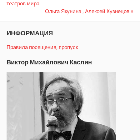
запись:
театров мира
по
Следующая
Ольга Якунина , Алексей Кузнецов
запись:
записям
ИНФОРМАЦИЯ
Правила посещения, пропуск
Виктор Михайлович Каслин