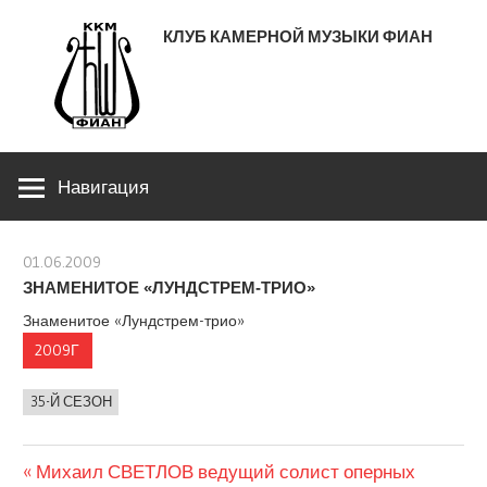
Перейти
КЛУБ КАМЕРНОЙ МУЗЫКИ ФИАН
к
содержимому
ЛЕНИНСКИЙ ПРОСПЕКТ 53
Навигация
01.06.2009
stank
ЗНАМЕНИТОЕ «ЛУНДСТРЕМ-ТРИО»
Знаменитое «Лундстрем-трио»
2009Г
35-Й СЕЗОН
Предыдущая
Навигация
Михаил СВЕТЛОВ ведущий солист оперных