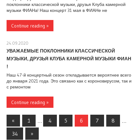
поклонники классической музыки, друзья Клуба камерной
музыки ФИАНа! Наш концерт 31 мая в ФИАНе не
Continue reading »
24.09.2020
stank
УВАЖАЕМЫЕ ПОКЛОННИКИ КЛАССИЧЕСКОЙ
МУЗЫКИ, ДРУЗЬЯ КЛУБА КАМЕРНОЙ МУЗЫКИ ФИАН
!
Наш 47-й концертный сезон откладывается вероятнее всего
до января 2021 года. Это связано как с короновирусом, так и
с ремонтом
Continue reading »
Навигация
Предыдущие
«
1
…
4
5
6
7
8
…
записи
по
Следующие
34
»