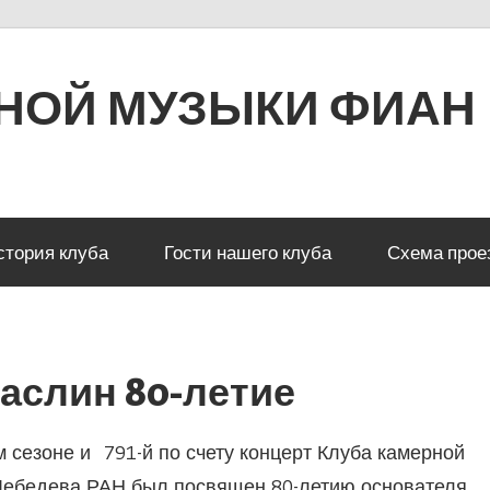
РНОЙ МУЗЫКИ ФИАН
стория клуба
Гости нашего клуба
Схема прое
аслин 80-летие
 сезоне и 791-й по счету концерт Клуба камерной
. Лебедева РАН был посвящен 80-летию основателя