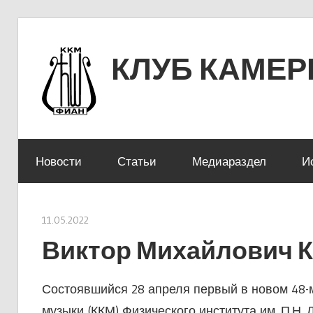
Перейти
к
КЛУБ КАМЕ
содержимому
ЛЕНИНСКИЙ ПРОСПЕКТ 53
Новости
Статьи
Медиараздел
И
11.05.2022
stank
Виктор Михайлович К
Состоявшийся 28 апреля первый в новом 48-м
музыки (ККМ) Физического института им. П.Н