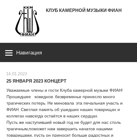
Перейти
КЛУБ КАМЕРНОЙ МУЗЫКИ ФИАН
к
содержимому
ЛЕНИНСКИЙ ПРОСПЕКТ 53
Навигация
16.01.2023
stank
25 ЯНВАРЯ 2023 КОНЦЕРТ
Уважаемые члены и гости Клуба камерной музыки ФИАН!
Прошедшее ковидное безвременье принесло много
трагических потерь. Не миновала эта печальная участь и
ФИАН. Светлая память об ушедших наших товарищах и
коллегах навсегда остаётся в наших сердцах.
Пусть же наступивший новый год не будет для нас столь
трагичным,поможет нам завершить начатое нашими
товарищами, пусть он приносит больше радостных и