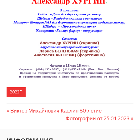
2023Г
Предыдущая
Навигация
Виктор Михайлович Каслин 80-летие
запись:
Следующая
Фотографии от 25 01 2023
по
запись:
записям