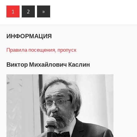
Навигация
Следующие
1
2
»
записи
по
записям
ИНФОРМАЦИЯ
Правила посещения, пропуск
Виктор Михайлович Каслин