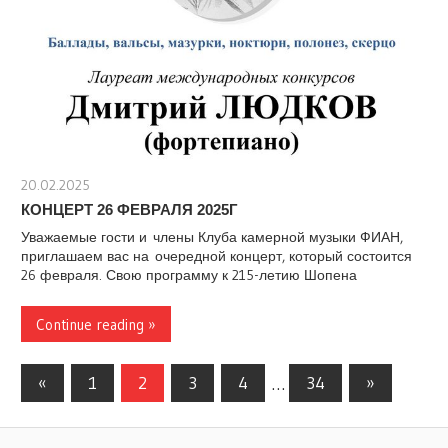
20.02.2025
stank
КОНЦЕРТ 26 ФЕВРАЛЯ 2025Г
Уважаемые гости и члены Клуба камерной музыки ФИАН,
приглашаем вас на очередной концерт, который состоится
26 февраля. Свою программу к 215-летию Шопена
Continue reading »
Навигация
Предыдущие
Следующ
«
1
2
3
4
…
34
»
записи
записи
по