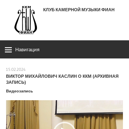
Перейти
КЛУБ КАМЕРНОЙ МУЗЫКИ ФИАН
к
содержимому
ЛЕНИНСКИЙ ПРОСПЕКТ 53
Навигация
15.02.2024
stank
ВИКТОР МИХАЙЛОВИЧ КАСЛИН О ККМ (АРХИВНАЯ
ЗАПИСЬ)
Видеозапись
Видеоплеер