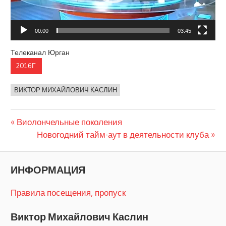
00:00
03:45
Телеканал Юрган
2016Г
ВИКТОР МИХАЙЛОВИЧ КАСЛИН
Предыдущая
Навигация
Виолончельные поколения
запись:
Следующая
Новогодний тайм-аут в деятельности клуба
по
запись:
записям
ИНФОРМАЦИЯ
Правила посещения, пропуск
Виктор Михайлович Каслин