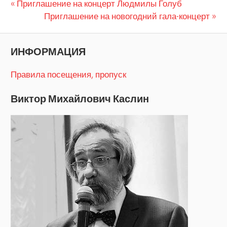
Предыдущая
Навигация
Приглашение на концерт Людмилы Голуб
запись:
Следующая
Пригла­шение на ново­годний гала-концерт
по
запись:
записям
ИНФОРМАЦИЯ
Правила посещения, пропуск
Виктор Михайлович Каслин