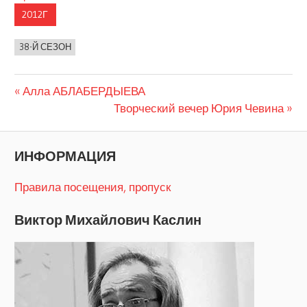
2012Г
38-Й СЕЗОН
Предыдущая
Навигация
Алла АБЛАБЕРДЫЕВА
запись:
Следующая
Творческий вечер Юрия Чевина
по
запись:
записям
ИНФОРМАЦИЯ
Правила посещения, пропуск
Виктор Михайлович Каслин