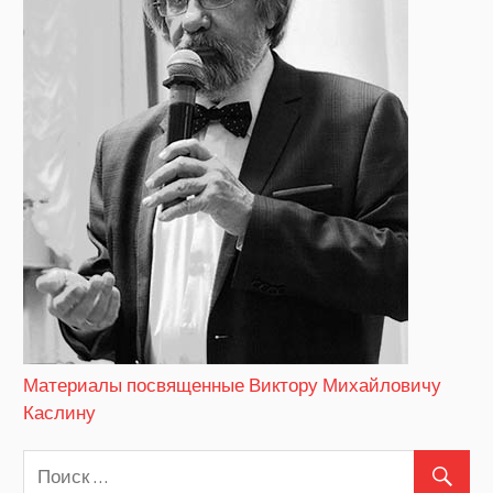
Материалы посвященные Виктору Михайловичу
Каслину