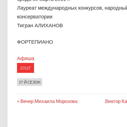
Лауреат международных конкурсов, народный
консерватории
Тигран АЛИХАНОВ
ФОРТЕПИАНО
Афиша
2011Г
37-Й СЕЗОН
Предыдущая
Следующ
Вечер Михаила Морозова
Виктор Ка
Навигация
запись:
запись:
по