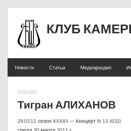
Перейти
к
КЛУБ КАМЕ
содержимому
ЛЕНИНСКИЙ ПРОСПЕКТ 53
Новости
Статьи
Медиараздел
И
25.03.2011
stank
Тигран АЛИХАНОВ
29.03.11 сезон XXXVII — Концерт N 13 (632)
среда 30 марта 2011 г.