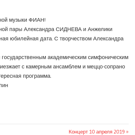
ной музыки ФИАН!
йной пары Александра СИДНЕВА и Анжелики
ная юбилейная дата. С творчеством Александра
м государственным академическим симфоническим
приезжает с камерным ансамблем и меццо-сопрано
тересная программа.
лин
Следующая
Концерт 10 апреля 2019