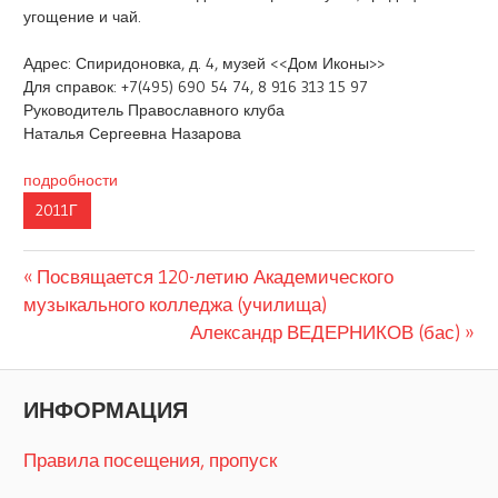
угощение и чай.
Адрес: Спиридоновка, д. 4, музей <<Дом Иконы>>
Для справок: +7(495) 690 54 74, 8 916 313 15 97
Руководитель Православного клуба
Наталья Сергеевна Назарова
подробности
2011Г
Предыдущая
Навигация
Посвящается 120-летию Академического
запись:
музыкального колледжа (училища)
по
Следующая
Александр ВЕДЕРНИКОВ (бас)
запись:
записям
ИНФОРМАЦИЯ
Правила посещения, пропуск