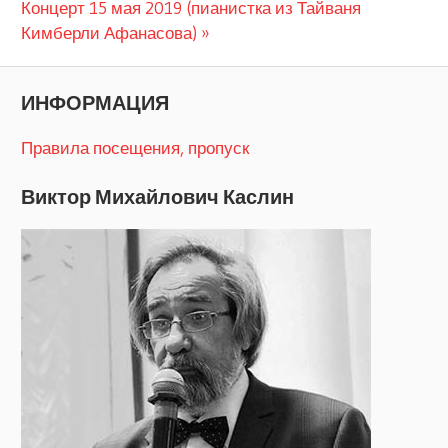
Следующая
запись:
Концерт 15 мая 2019 (пианистка из Тайваня
по
запись:
Кимберли Афанасова)
записям
ИНФОРМАЦИЯ
Правила посещения, пропуск
Виктор Михайлович Каслин