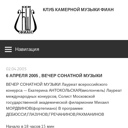
Перейти
КЛУБ КАМЕРНОЙ МУЗЫКИ ФИАН
к
содержимому
ЛЕНИНСКИЙ ПРОСПЕКТ 53
Навигация
02.04.2005
stank
6 АПРЕЛЯ 2005 , ВЕЧЕР СОНАТНОЙ МУЗЫКИ
ВЕЧЕР СОНАТНОЙ МУЗЫКИ Лауреат всероссийского
конкурса — Екатерина АНТОКОЛЬСКАЯ(виолончель) Лауреат
международных конкурсов, Солист Московской
государственной академической филармонии Михаил
МОРДВИНОВ(фортепиано) В программе:
ДЕБЮССИ,ГЛАЗУНОВ,ГРЕЧАНИНОВ,РАХМАНИНОВ
Начало в 18 часов 15 мин