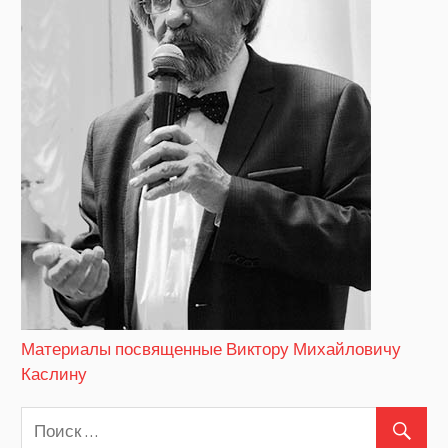
Материалы посвященные Виктору Михайловичу
Каслину