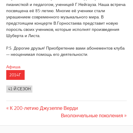
пианисткой и педагогом, ученицей Г.Нейгауза. Наша встреча
посвящена её 85-летию. Многие её ученики стали
украшением современного музыкального мира. В
предстоящем концерте В.Горностаева представит новую
поросль своих учеников, которые исполнят произведения
Шуберта и Листа.
P.S. Дорогие друзья! Приобретение вами абонементов клуба
— неоценимая помощь его деятельности.
Афиша
2014Г
41-Й СЕЗОН
Предыдущая
Навигация
К 200-летию Джузеппе Верди
запись:
Следующая
Виолончельные поколения
по
запись:
записям