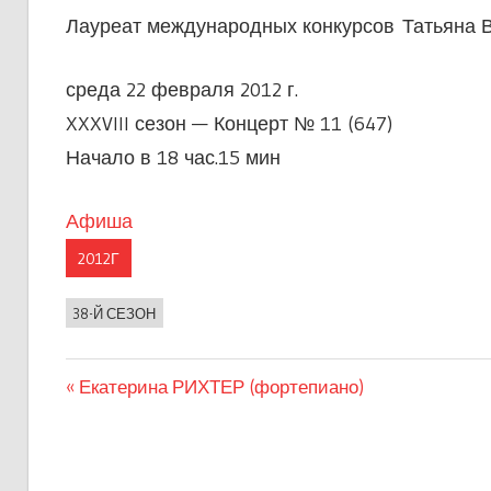
Лауреат международных конкурсов Татьян
среда 22 февраля 2012 г.
XXXVIII сезон — Концерт № 11 (647)
Начало в 18 час.15 мин
Афиша
2012Г
38-Й СЕЗОН
Предыдущая
Екатерина РИХТЕР (фортепиано)
Навигация
запись:
по
записям