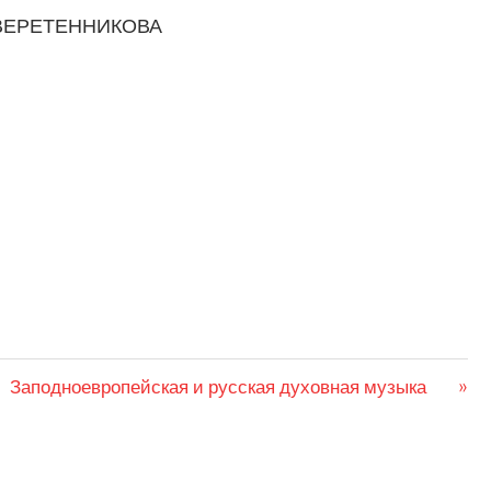
а ВЕРЕТЕННИКОВА
Следующая
Заподноевропейская и русская духовная музыка
запись: