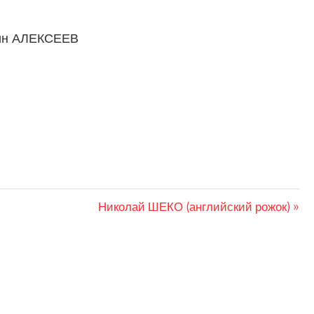
тин АЛЕКСЕЕВ
Следующая
Николай ШЕКО (английский рожок)
запись: