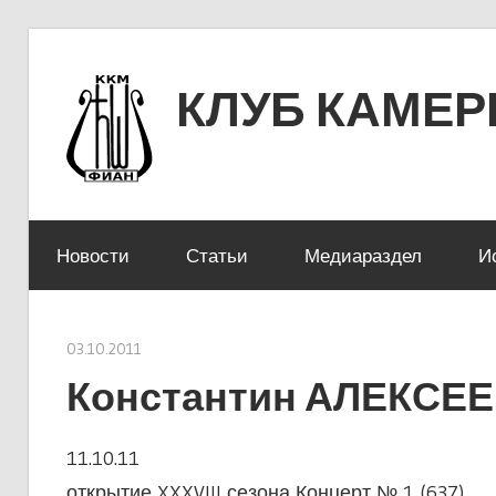
Перейти
к
КЛУБ КАМЕ
содержимому
ЛЕНИНСКИЙ ПРОСПЕКТ 53
Новости
Статьи
Медиараздел
И
03.10.2011
stank
Константин АЛЕКСЕ
11.10.11
открытие XXXVIII сезона Концерт № 1 (637)