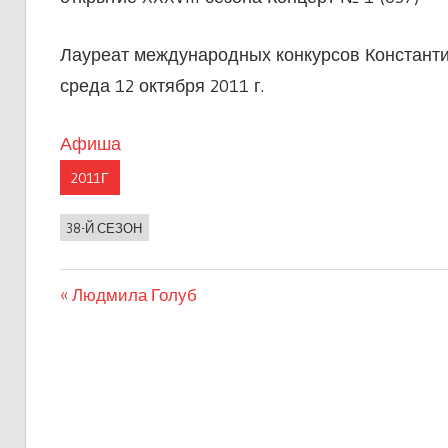
Лауреат международных конкурсов Констан
среда 12 октября 2011 г.
Афиша
2011Г
38-Й СЕЗОН
Предыдущая
Людмила Голуб
Навигация
запись:
по
записям