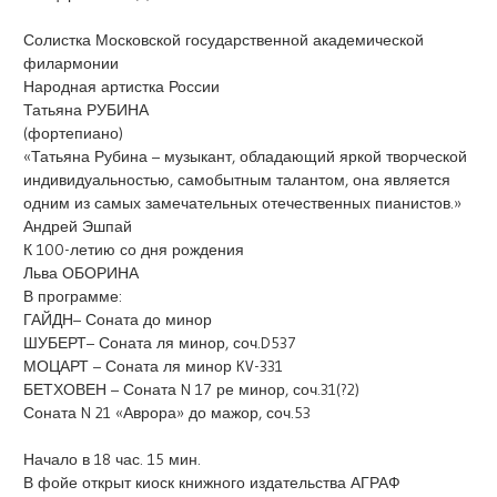
Солистка Московской государственной академической
филармонии
Народная артистка России
Татьяна РУБИНА
(фортепиано)
«Татьяна Рубина – музыкант, обладающий яркой творческой
индивидуальностью, самобытным талантом, она является
одним из самых замечательных отечественных пианистов.»
Андрей Эшпай
К 100-летию со дня рождения
Льва ОБОРИНА
В программе:
ГАЙДН– Соната до минор
ШУБЕРТ– Соната ля минор, соч.D537
МОЦАРТ – Соната ля минор KV-331
БЕТХОВЕН – Соната N 17 ре минор, соч.31(?2)
Соната N 21 «Аврора» до мажор, соч.53
Начало в 18 час. 15 мин.
В фойе открыт киоск книжного издательства АГРАФ