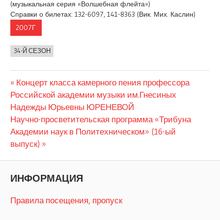
(музыкальная серия «Волшебная флейта»)
Справки о билетах: 132-6097, 141-8363 (Вик. Мих. Каслин)
2007Г
34-Й СЕЗОН
Предыдущая
Навигация
Концерт класса камерного пения профессора
запись:
Российской академии музыки им.Гнесиных
по
Надежды Юрьевны ЮРЕНЕВОЙ
Следующая
Научно-просветительская программа «Трибуна
записям
запись:
Академии наук в Политехническом» (16-ый
выпуск)
ИНФОРМАЦИЯ
Правила посещения, пропуск