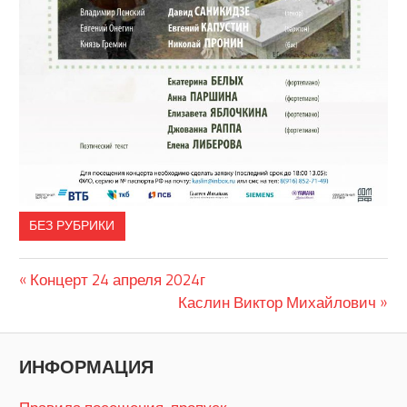
БЕЗ РУБРИКИ
Предыдущая
Навигация
Концерт 24 апреля 2024г
запись:
Следующая
Каслин Виктор Михайлович
по
запись:
записям
ИНФОРМАЦИЯ