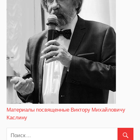
Материалы посвященные Виктору Михайловичу
Каслину